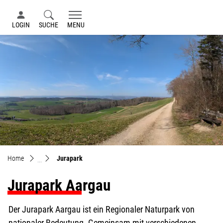
LOGIN
SUCHE
MENU
zur Startseite
Direkt zur Hauptnavigation
Direkt zum Inhalt
Direkt zur Suche
Direkt zum Stichwortverzeichnis
(ausgewählt)
Home
Jurapark
Jurapark Aargau
Der Jurapark Aargau ist ein Regionaler Naturpark von
nationaler Bedeutung. Gemeinsam mit verschiedenen