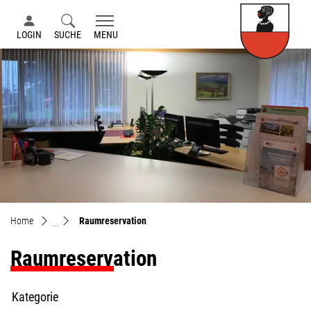
Ma
LOGIN
SUCHE
MENU
zur Startseite
Direkt zur Hauptnavigation
Direkt zum Inhalt
Direkt zur Suche
Direkt zum Stichwortverzeichnis
(ausgewählt)
Home
Raumreservation
Raumreservation
Kategorie