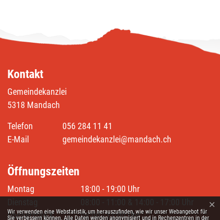
Kontakt
Gemeindekanzlei
5318 Mandach
Telefon
056 284 11 41
E-Mail
gemeindekanzlei@mandach.ch
Öffnungszeiten
Montag
18:00 - 19:00 Uhr
Dienstag
08:00 - 11:00 & 14:00 - 17:00 Uhr
×
Webstatistik
Wir verwenden eine Webstatistik, um herauszufinden, wie wir unser Webangebot für
Donnerstag &
08:00 - 11:00 Uhr
Sie verbessern können. Alle Daten werden anonymisiert und in Rechenzentren in der