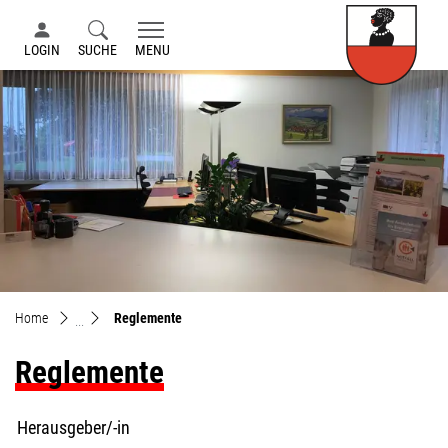
Ma
LOGIN
SUCHE
MENU
zur Startseite
Direkt zur Hauptnavigation
Direkt zum Inhalt
Direkt zur Suche
Direkt zum Stichwortverzeichnis
(ausgewählt)
Home
Reglemente
Reglemente
Herausgeber/-in