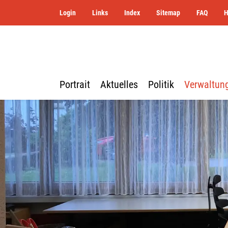
Login
Links
Index
Sitemap
FAQ
Portrait
Aktuelles
Politik
Verwaltun
zur Startseite
Direkt zur Hauptnavigation
Direkt zum Inhalt
Direkt zur Suche
Direkt zum Stichwortverzeichnis